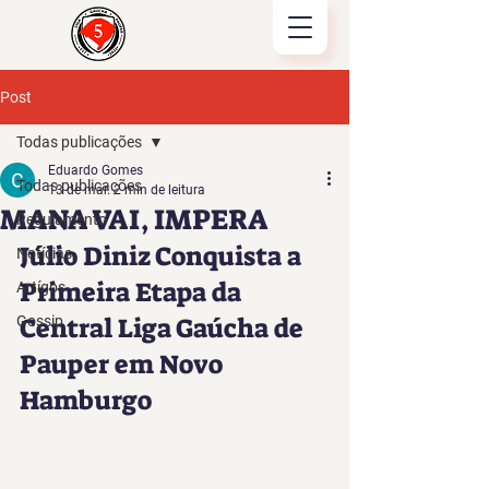
Post
Todas publicações
Eduardo Gomes
Todas publicações
13 de mar.
2 min de leitura
MANA VAI, IMPERA
Regulamento
Júlio Diniz Conquista a 
Notícias
Primeira Etapa da 
Artígos
Central Liga Gaúcha de 
Gossip
Pauper em Novo 
Hamburgo