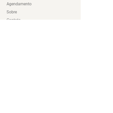
Agendamento
Sobre
Contato
Política de Privacidade
Termos e Condições
Política de Cookies
Regulamento
Regulamento CLGP Tour
Mídias
Discord
Twitch
Facebook