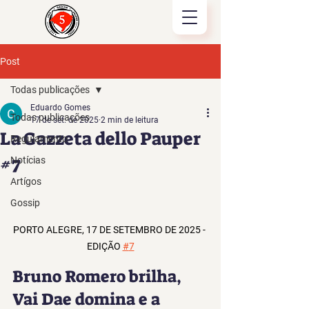
Post
Todas publicações
Eduardo Gomes
Todas publicações
17 de set. de 2025
2 min de leitura
La Gazzeta dello Pauper
Regulamento
#7
Notícias
Artígos
Gossip
PORTO ALEGRE, 17 DE SETEMBRO DE 2025 - 
EDIÇÃO 
#
7
Bruno Romero brilha, 
Vai Dae domina e a 