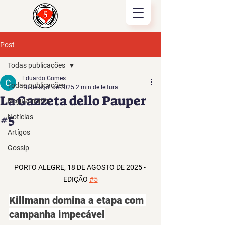
Post
Todas publicações
Eduardo Gomes
Todas publicações
18 de ago. de 2025
2 min de leitura
La Gazzeta dello Pauper
Regulamento
#5
Notícias
Artígos
Gossip
PORTO ALEGRE, 18 DE AGOSTO DE 2025 - 
EDIÇÃO 
#
5
Killmann domina a etapa com 
campanha impecável