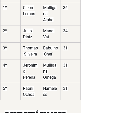
1º
Cleon 
Mulliga
36
Lemos
ns 
Alpha
2º
Julio 
Mana 
34
Diniz
Vai
3º
Thomas
Babuino
31
 Silveira
 Chef
4º
Jeronim
Mulliga
31
o 
ns 
Pereira
Omega
5º
Raoni 
Namele
31
Ochoa
ss