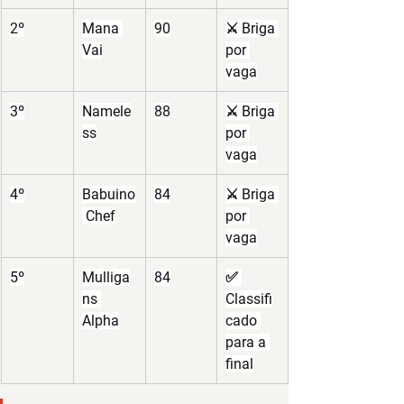
2º
Mana 
90
⚔️ Briga 
Vai
por 
vaga
3º
Namele
88
⚔️ Briga 
ss
por 
vaga
4º
Babuino
84
⚔️ Briga 
 Chef
por 
vaga
5º
Mulliga
84
✅ 
ns 
Classifi
Alpha
cado 
para a 
final