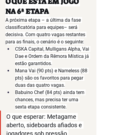
O QUE ESTÁ EM JOGO 
NA 6ª ETAPA
A próxima etapa – a última da fase 
classificatória para equipes– será 
decisiva
. Com quatro
 vagas restantes
para as finais, o cenário é o seguinte:
CSKA Capital
, 
Mulligans Alpha, Vai 
Dae e Ordem da Rêmora Mística
 já 
estão garantidos.
Mana Vai (90 pts)
 e 
Nameless (88 
pts)
 são os favoritos para pegar 
duas das quatro vagas.
Babuino Chef (84 pts)
 ainda tem 
chances, mas precisa ter uma 
sexta etapa consistente.
O que esperar:
 Metagame 
aberto, sideboards afiados e 
jogadores sob pressão 