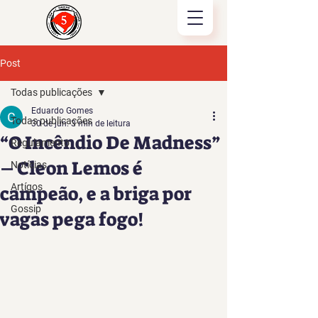
Post
Todas publicações
Eduardo Gomes
Todas publicações
30 de jun.
3 min de leitura
“O Incêndio De Madness”
Regulamento
– Cleon Lemos é
Notícias
Artígos
campeão, e a briga por
Gossip
vagas pega fogo!