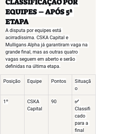
CLASSIFICAÇÃO POR 
EQUIPES – APÓS 5ª 
ETAPA
A disputa por equipes está 
acirradíssima. 
CSKA Capital
 e 
Mulligans Alpha
 já garantiram vaga na 
grande final, mas as outras quatro 
vagas seguem em aberto e serão 
definidas na última etapa.
Posição
Equipe
Pontos
Situaçã
o
1º
CSKA 
90
✅ 
Capital
Classifi
cado 
para a 
final