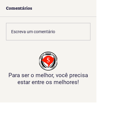
Comentários
LGP CHAMPIONS
Bruno Romero v
Escreva um comentário
LEAGUE – Apresentação
segunda etapa d
Oficial
Para ser o melhor, você precisa
estar entre os melhores!
Parceiros LGP