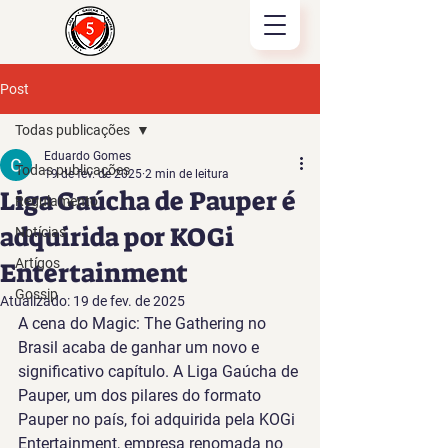
Post
Todas publicações
Eduardo Gomes
Todas publicações
19 de fev. de 2025
2 min de leitura
Liga Gaúcha de Pauper é
Regulamento
adquirida por KOGi
Notícias
Artígos
Entertainment
Gossip
Atualizado:
19 de fev. de 2025
A cena do Magic: The Gathering no 
Brasil acaba de ganhar um novo e 
significativo capítulo. A Liga Gaúcha de 
Pauper, um dos pilares do formato 
Pauper no país, foi adquirida pela KOGi 
Entertainment, empresa renomada no 